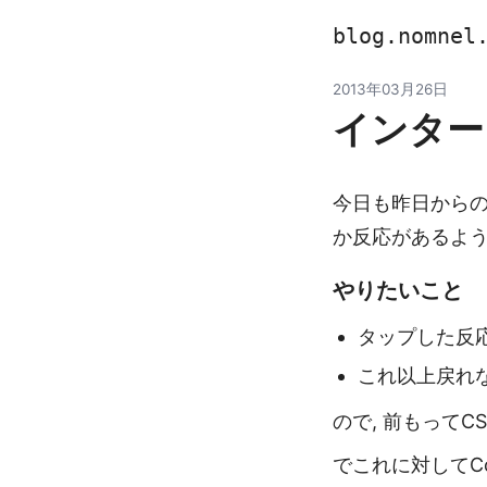
blog.nomnel
2013年03月26日
インター
今日も昨日からの
か反応があるように
やりたいこと
タップした反
これ以上戻れな
ので, 前もってCS
でこれに対してCoff