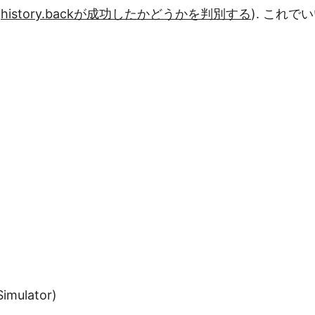
:
history.backが成功したかどうかを判別する
). これ
Simulator)