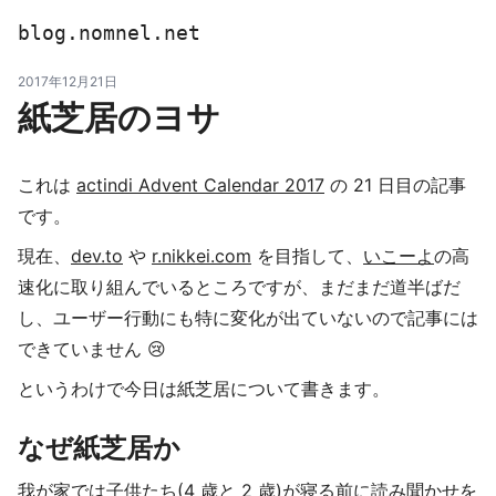
blog.nomnel.net
2017年12月21日
紙芝居のヨサ
これは
actindi Advent Calendar 2017
の 21 日目の記事
です。
現在、
dev.to
や
r.nikkei.com
を目指して、
いこーよ
の高
速化に取り組んでいるところですが、まだまだ道半ばだ
し、ユーザー行動にも特に変化が出ていないので記事には
できていません 😢
というわけで今日は紙芝居について書きます。
なぜ紙芝居か
我が家では子供たち(4 歳と 2 歳)が寝る前に読み聞かせを