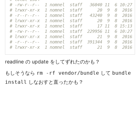
# -rw-r--r--  1 nomnel  staff   36040 11  6 10:27 li
# lrwxr-xr-x  1 nomnel  staff      20  9  8  2016 li
# -r--r--r--  1 nomnel  staff   43240  9  8  2016 li
# lrwxr-xr-x  1 nomnel  staff      20  9  8  2016 li
# lrwxr-xr-x  1 nomnel  staff      17 11  8 15:13 li
# -rw-r--r--  1 nomnel  staff  229956 11  6 10:27 li
# lrwxr-xr-x  1 nomnel  staff      21  9  8  2016 li
# -r--r--r--  1 nomnel  staff  391344  9  8  2016 li
# lrwxr-xr-x  1 nomnel  staff      21  9  8  2016 li
readline の update をしてずれたのかも？
もしそうなら
して
rm -rf vendor/bundle
bundle
しなおすと直ったかも？
install