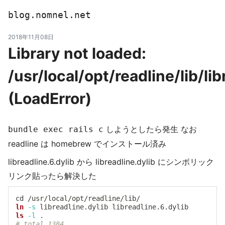
blog.nomnel.net
2018年11月08日
Library not loaded:
/usr/local/opt/readline/lib/lib
(LoadError)
しようとしたら発生 なお
bundle exec rails c
readline は homebrew でインストール済み
libreadline.6.dylib から libreadline.dylib にシンボリック
リンク貼ったら解決した
cd
ln
-s
ls
-l
.
# total 1384